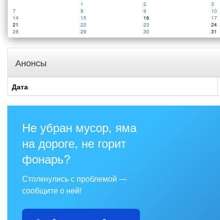
1
2
3
7
8
9
10
14
15
16
17
21
22
23
24
28
29
30
31
Анонсы
Дата
Не убран мусор, яма
на дороге, не горит
фонарь?
Столкнулись с проблемой —
сообщите о ней!