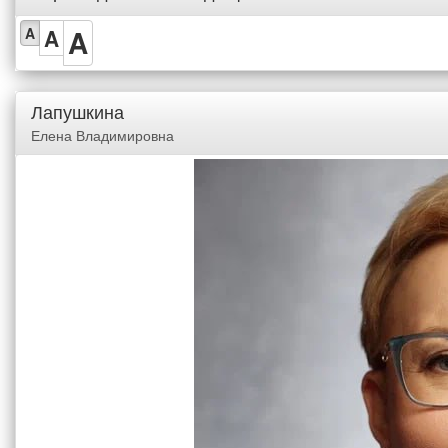
A
A
A
Лапушкина
Елена Владимировна