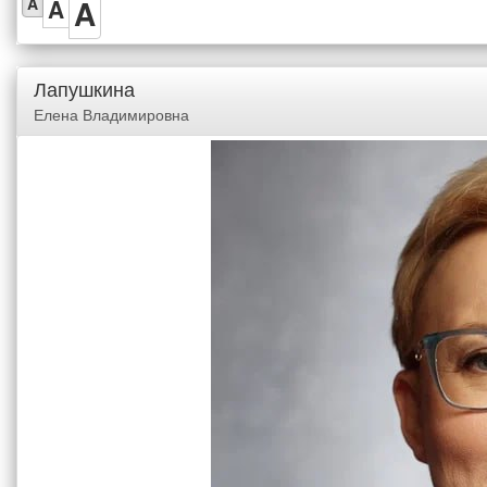
A
A
A
Лапушкина
Елена Владимировна