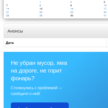
1
2
3
7
8
9
10
14
15
16
17
21
22
23
24
28
29
30
31
Анонсы
Дата
Не убран мусор, яма
на дороге, не горит
фонарь?
Столкнулись с проблемой —
сообщите о ней!