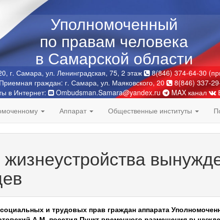
Уполномоченный
по правам человека
в Самарской области
0, г. Самара, ул. Ленинградская, 75, 2 этаж
8(846) 374-64-30 (п
Приемная граждан: г. Самара, ул. Маяковского, 20
8(846) 337-29
ты в Интернет:
Ombudsman.Samara@yandex.ru
MAX канал
номоченному
Аппарат
Общественные институты
П
 жизнеустройства вынужд
цев
социальных и трудовых прав граждан аппарата Уполномоченн
атовский А.М. посетил Пункт временного размещения вынужд