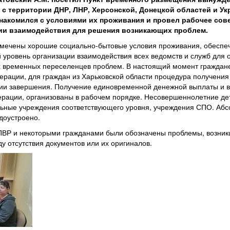
с территории ДНР, ЛНР, Херсонской, Донецкой областей и Ук
 ознакомился с условиями их проживания и провел рабочее со
ции взаимодействия для решения возникающих проблем.
тмечены хорошие социально-бытовые условия проживания, обеспеч
й уровень организации взаимодействия всех ведомств и служб для
 временных переселенцев проблем. В настоящий момент граждане
ерации, для граждан из Харьковской области процедура получения
ии завершения. Получение единовременной денежной выплаты и в
ерации, организованы в рабочем порядке. Несовершеннолетние д
ьные учреждения соответствующего уровня, учреждения СПО. Аб
доустроено.
ПВР и некоторыми гражданами были обозначены проблемы, возник
ду отсутствия документов или их оригиналов.