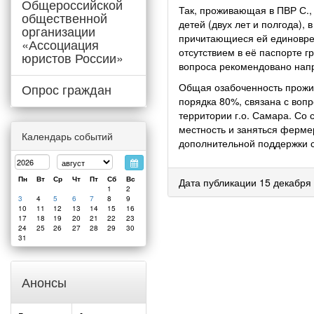
Общероссийской
Так, проживающая в ПВР С.,
общественной
детей (двух лет и полгода)
организации
причитающиеся ей единоврем
«Ассоциация
отсутствием в её паспорте 
юристов России»
вопроса рекомендовано нап
Опрос граждан
Общая озабоченность прожив
порядка 80%, связана с вопр
территории г.о. Самара. Со
местность и заняться ферме
Календарь событий
дополнительной поддержки с
Пн
Вт
Ср
Чт
Пт
Сб
Вс
Дата публикации 15 декабря
1
2
3
4
5
6
7
8
9
10
11
12
13
14
15
16
17
18
19
20
21
22
23
24
25
26
27
28
29
30
31
Анонсы