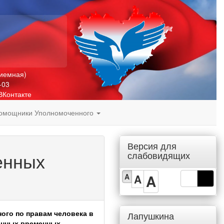
риемная)
-03
ВКонтакте
омощники Уполномоченного
Версия для
енных
слабовидящих
A
A
A
ого по правам человека в
Лапушкина
енных временных