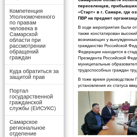
переселенцев, прибывших 
Компетенция
«Старт» в г. Самаре, где
Уполномоченного
ПВР на предмет организа
по правам
человека в
В ходе мероприятия были о
Самарской
также констатирован высоки
области при
возникающих у вынужденных
рассмотрении
гражданство Российской Фед
обращений
Федерации находится в стад
граждан
Президента Российской Фед
муниципальные образовател
Куда обратиться за
трудоспособных граждан тру
защитой прав
В тоже время руководством 
установления их статуса вви
Портал
государственной
гражданской
службы (ЕИСУКС)
Самарское
региональное
отделение