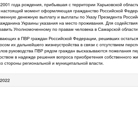
 2001 года рождения, прибывшая с территории Харьковской област
, в настоящий момент оформляющая гражданство Российской Федер
енную денежную выплату и выплаты по Указу Президента Российс
гражданина Украины указания на место проживания. Для содействи
равить Уполномоченному по правам человека в Самарской области
ающих в ПВР граждан Российской Федерации, решивших остаться 
осом их дальнейшего жизнеустройства в связи с отсутствием перс
 слов руководства ПВР рядом граждан высказываются пожелания пе
рством в надежде решения вопроса приобретения собственного жил
о стороны региональной и муниципальной власти.
 2022