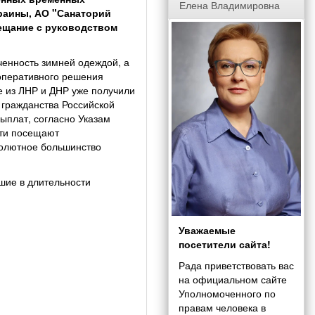
Елена Владимировна
раины, АО "Санаторий
вещание с руководством
енность зимней одеждой, а
 оперативного решения
 из ЛНР и ДНР уже получили
 гражданства Российской
ыплат, согласно Указам
ети посещают
солютное большинство
шие в длительности
Уважаемые
посетители сайта!
Рада приветствовать вас
на официальном сайте
Уполномоченного по
правам человека в