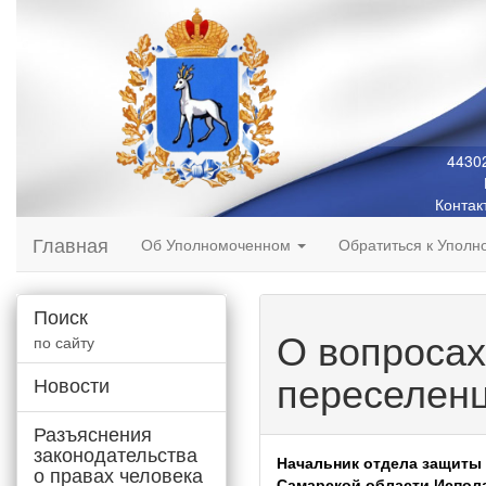
44302
Контак
Главная
Об Уполномоченном
Обратиться к Упол
Поиск
О вопросах
по сайту
переселен
Новости
Разъяснения
законодательства
Начальник отдела защиты 
о правах человека
Самарской области Испол