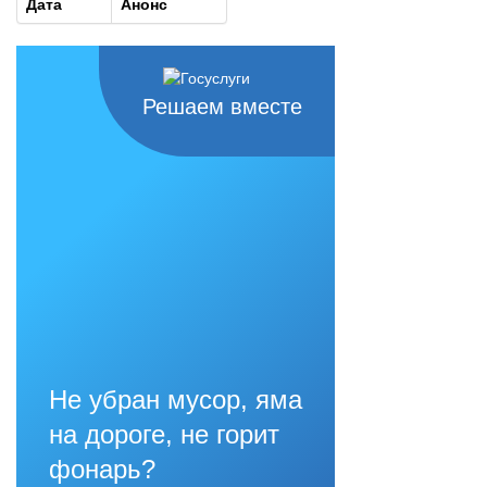
Дата
Анонс
Решаем вместе
Не убран мусор, яма
на дороге, не горит
фонарь?