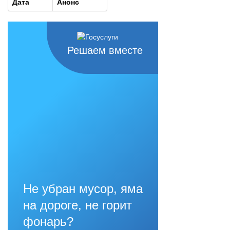
Дата
Анонс
Решаем вместе
Не убран мусор, яма
на дороге, не горит
фонарь?