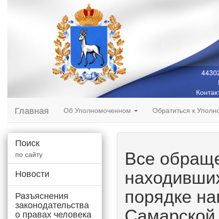
44302
Контак
Главная
Об Уполномоченном
Обратиться к Упол
Поиск
Все обращ
по сайту
находивших
Новости
порядке на
Разъяснения
законодательства
Самарской
о правах человека