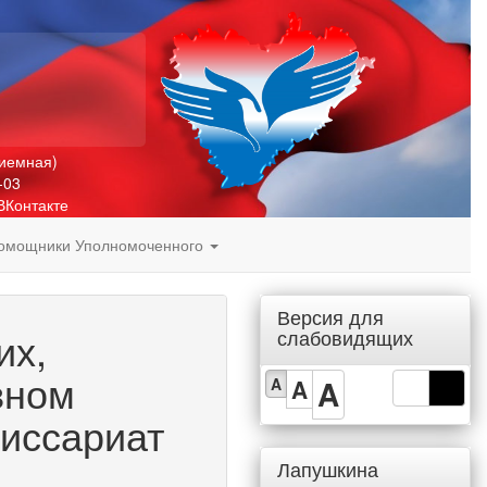
риемная)
-03
ВКонтакте
омощники Уполномоченного
Версия для
их,
слабовидящих
вном
A
A
A
миссариат
Лапушкина