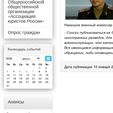
Общероссийской
общественной
организации
«Ассоциация
юристов России»
Накануне военный комиссар
Опрос граждан
- Списки публиковаться не 
иностранных разведок, для
военнослужащих, что катег
Вся имеющаяся информация 
Календарь событий
обращении, либо оповещен
Пн
Вт
Ср
Чт
Пт
Сб
Вс
Дата публикации 10 января 
1
2
3
4
5
6
7
8
9
10
11
12
13
14
15
16
17
18
19
20
21
22
23
24
25
26
27
28
29
30
31
Анонсы