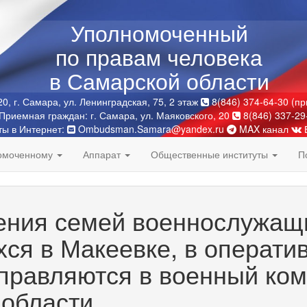
Уполномоченный
по правам человека
в Самарской области
0, г. Самара, ул. Ленинградская, 75, 2 этаж
8(846) 374-64-30 (п
Приемная граждан: г. Самара, ул. Маяковского, 20
8(846) 337-29
ты в Интернет:
Ombudsman.Samara@yandex.ru
MAX канал
номоченному
Аппарат
Общественные институты
П
ения семей военнослужащ
ся в Макеевке, в операти
правляются в военный ко
 области