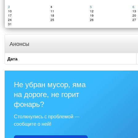
3
4
5
6
10
11
12
13
17
18
19
20
24
25
26
27
31
Анонсы
Дата
Не убран мусор, яма
на дороге, не горит
фонарь?
Столкнулись с проблемой —
сообщите о ней!