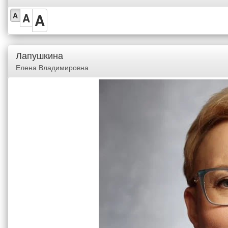
A
A
A
Лапушкина
Елена Владимировна