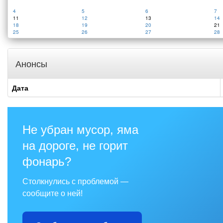
4
5
6
7
11
12
13
14
18
19
20
21
25
26
27
28
Анонсы
Дата
Не убран мусор, яма
на дороге, не горит
фонарь?
Столкнулись с проблемой —
сообщите о ней!