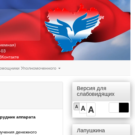
риемная)
-03
ВКонтакте
омощники Уполномоченного
Версия для
слабовидящих
A
A
A
рудник аппарата
Лапушкина
лучения денежного