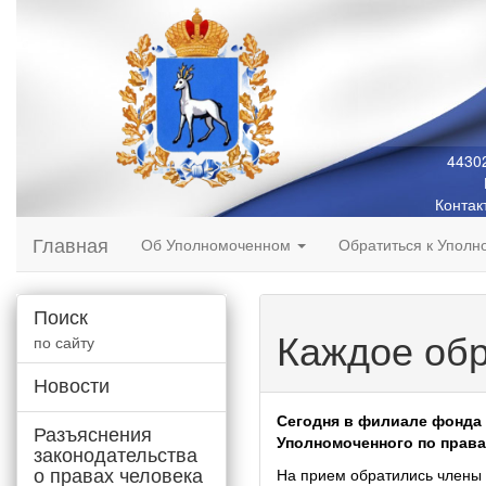
44302
Контак
Главная
Об Уполномоченном
Обратиться к Упол
Поиск
Каждое обр
по сайту
Новости
Сегодня в филиале фонда 
Разъяснения
Уполномоченного по права
законодательства
о правах человека
На прием обратились члены 