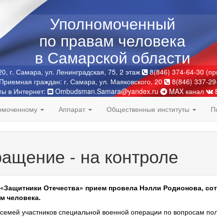
Уполномоченный
по правам человека
в Самарской области
0, г. Самара, ул. Ленинградская, 75, 2 этаж
8(846) 374-64-30 (п
Приемная граждан: г. Самара, ул. Маяковского, 20
8(846) 337-29
ты в Интернет:
Ombudsman.Samara@yandex.ru
MAX канал
номоченному
Аппарат
Общественные институты
П
ащение - на контроле
«Защитники Отечества» прием провела Нэлли Родионова, сот
м человека.
семей участников специальной военной операции по вопросам по