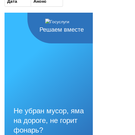
Дата
Анонс
Решаем вместе
Не убран мусор, яма
на дороге, не горит
фонарь?