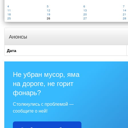
4
5
6
7
11
12
13
14
18
19
20
21
25
26
27
28
Анонсы
Дата
Не убран мусор, яма
на дороге, не горит
фонарь?
Столкнулись с проблемой —
сообщите о ней!