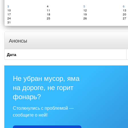
3
4
5
6
10
11
12
13
17
18
19
20
24
25
26
27
31
Анонсы
Дата
Не убран мусор, яма
на дороге, не горит
фонарь?
Столкнулись с проблемой —
сообщите о ней!