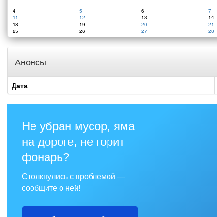
4
5
6
7
11
12
13
14
18
19
20
21
25
26
27
28
Анонсы
Дата
Не убран мусор, яма
на дороге, не горит
фонарь?
Столкнулись с проблемой —
сообщите о ней!