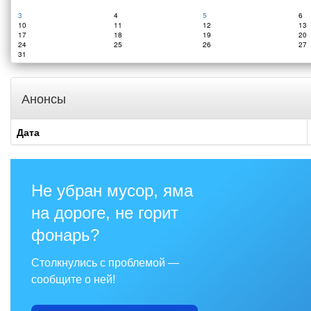
3
4
5
6
10
11
12
13
17
18
19
20
24
25
26
27
31
Анонсы
Дата
Не убран мусор, яма
на дороге, не горит
фонарь?
Столкнулись с проблемой —
сообщите о ней!