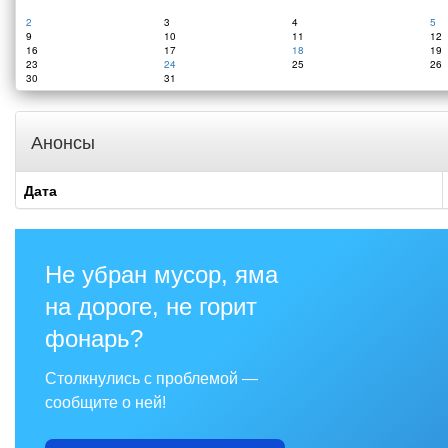
2
3
4
5
9
10
11
12
16
17
18
19
23
24
25
26
30
31
Анонсы
Дата
Не убран мусор, яма
на дороге, не горит
фонарь?
Столкнулись с проблемой —
сообщите о ней!