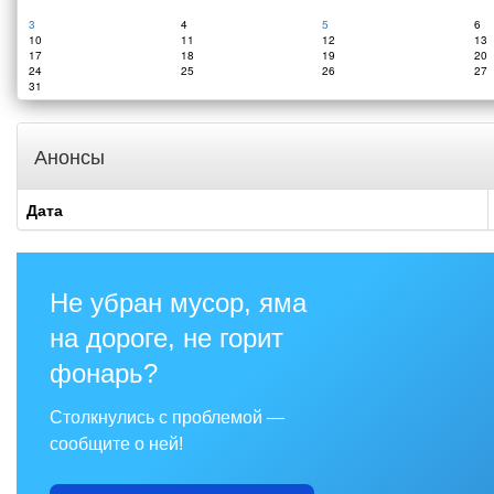
3
4
5
6
10
11
12
13
17
18
19
20
24
25
26
27
31
Анонсы
Дата
Не убран мусор, яма
на дороге, не горит
фонарь?
Столкнулись с проблемой —
сообщите о ней!