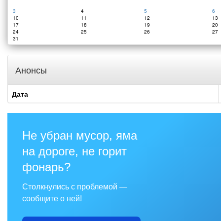
3
4
5
6
10
11
12
13
17
18
19
20
24
25
26
27
31
Анонсы
Дата
Не убран мусор, яма
на дороге, не горит
фонарь?
Столкнулись с проблемой —
сообщите о ней!