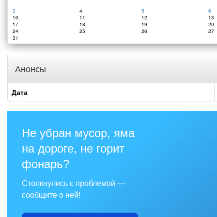
3
4
5
6
10
11
12
13
17
18
19
20
24
25
26
27
31
Анонсы
Дата
Не убран мусор, яма
на дороге, не горит
фонарь?
Столкнулись с проблемой —
сообщите о ней!