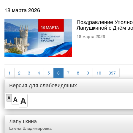
18 марта 2026
Поздравление Уполно
Лапушкиной с Днём в
18 марта 2026
1
2
3
4
5
6
7
8
9
10
397
Версия для слабовидящих
A
A
A
Лапушкина
Елена Владимировна