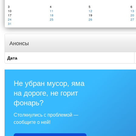
3
4
5
6
10
11
12
13
17
18
19
20
24
25
26
27
31
Анонсы
Дата
Не убран мусор, яма
на дороге, не горит
фонарь?
Столкнулись с проблемой —
сообщите о ней!