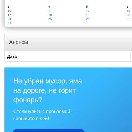
3
4
5
6
10
11
12
13
17
18
19
20
24
25
26
27
31
Анонсы
Дата
Не убран мусор, яма
на дороге, не горит
фонарь?
Столкнулись с проблемой —
сообщите о ней!