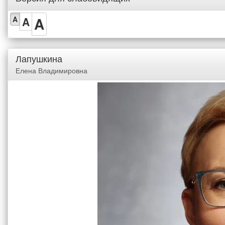
A
A
A
Лапушкина
Елена Владимировна