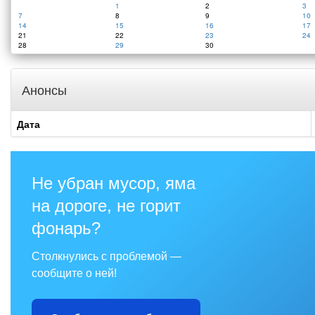
1
2
3
7
8
9
10
14
15
16
17
21
22
23
24
28
29
30
Анонсы
Дата
Не убран мусор, яма
на дороге, не горит
фонарь?
Столкнулись с проблемой —
сообщите о ней!