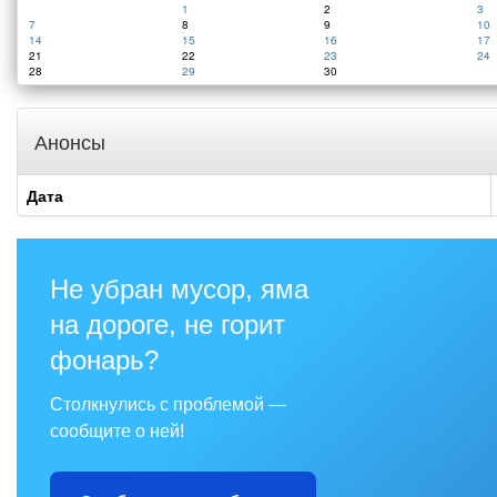
1
2
3
7
8
9
10
14
15
16
17
21
22
23
24
28
29
30
Анонсы
Дата
Не убран мусор, яма
на дороге, не горит
фонарь?
Столкнулись с проблемой —
сообщите о ней!