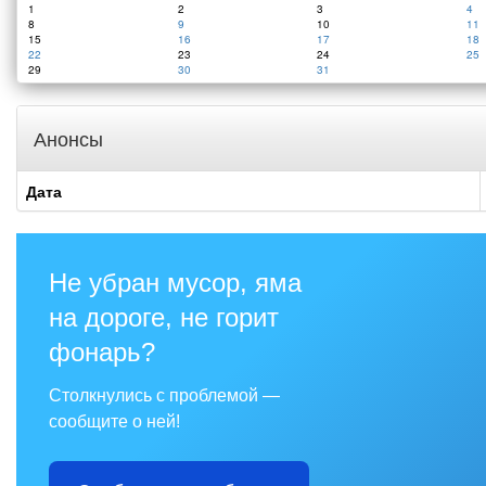
1
2
3
4
8
9
10
11
15
16
17
18
22
23
24
25
29
30
31
Анонсы
Дата
Не убран мусор, яма
на дороге, не горит
фонарь?
Столкнулись с проблемой —
сообщите о ней!