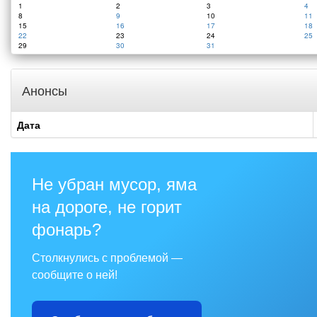
1
2
3
4
8
9
10
11
15
16
17
18
22
23
24
25
29
30
31
Анонсы
Дата
Не убран мусор, яма
на дороге, не горит
фонарь?
Столкнулись с проблемой —
сообщите о ней!