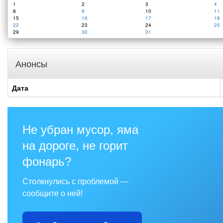
1
2
3
4
8
9
10
11
15
16
17
18
22
23
24
25
29
30
31
Анонсы
Дата
Не убран мусор, яма
на дороге, не горит
фонарь?
Столкнулись с проблемой —
сообщите о ней!