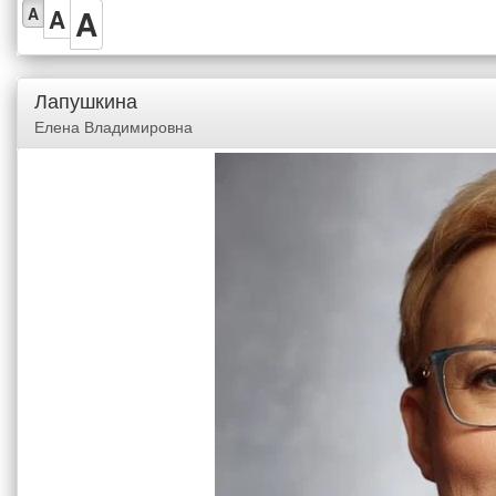
A
A
A
Лапушкина
Елена Владимировна