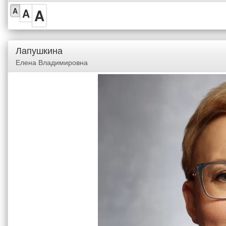
A
A
A
Лапушкина
Елена Владимировна