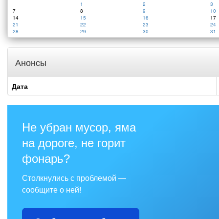
1
2
3
7
8
9
10
14
15
16
17
21
22
23
24
28
29
30
31
Анонсы
Дата
Не убран мусор, яма
на дороге, не горит
фонарь?
Столкнулись с проблемой —
сообщите о ней!