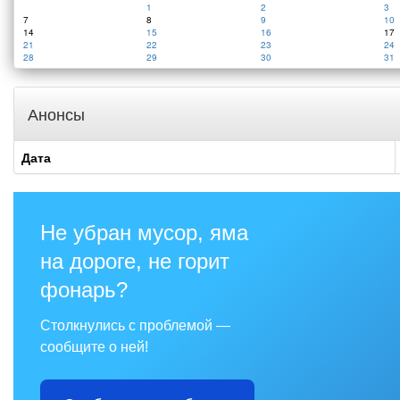
1
2
3
7
8
9
10
14
15
16
17
21
22
23
24
28
29
30
31
Анонсы
Дата
Не убран мусор, яма
на дороге, не горит
фонарь?
Столкнулись с проблемой —
сообщите о ней!