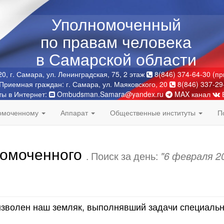
Уполномоченный
по правам человека
в Самарской области
0, г. Самара, ул. Ленинградская, 75, 2 этаж
8(846) 374-64-30 (п
Приемная граждан: г. Самара, ул. Маяковского, 20
8(846) 337-29
ты в Интернет:
Ombudsman.Samara@yandex.ru
MAX канал
номоченному
Аппарат
Общественные институты
П
номоченного
. Поиск за день:
"6 февраля 2
ызволен наш земляк, выполнявший задачи специаль