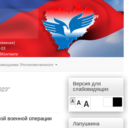
риемная)
-03
ВКонтакте
омощники Уполномоченного
Версия для
слабовидящих
023"
A
A
A
ной военной операции
Лапушкина