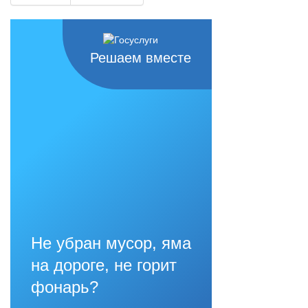
Решаем вместе
Не убран мусор, яма
на дороге, не горит
фонарь?