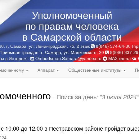
Уполномоченный
по правам человека
в Самарской области
0, г. Самара, ул. Ленинградская, 75, 2 этаж
8(846) 374-64-30 (п
Приемная граждан: г. Самара, ул. Маяковского, 20
8(846) 337-29
ты в Интернет:
Ombudsman.Samara@yandex.ru
MAX канал
номоченному
Аппарат
Общественные институты
П
номоченного
. Поиск за день:
"3 июля 2024"
 с 10.00 до 12.00 в Пестравском районе пройдет вы
024