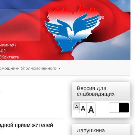
риемная)
-03
ВКонтакте
омощники Уполномоченного
Версия для
слабовидящих
A
A
A
ездной прием жителей
Лапушкина