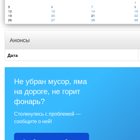
1
5
6
7
8
12
13
14
15
19
20
21
22
26
27
28
29
Анонсы
Дата
Не убран мусор, яма
на дороге, не горит
фонарь?
Столкнулись с проблемой —
сообщите о ней!