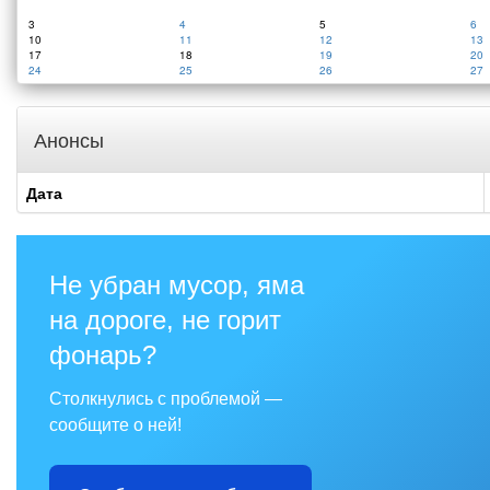
3
4
5
6
10
11
12
13
17
18
19
20
24
25
26
27
Анонсы
Дата
Не убран мусор, яма
на дороге, не горит
фонарь?
Столкнулись с проблемой —
сообщите о ней!