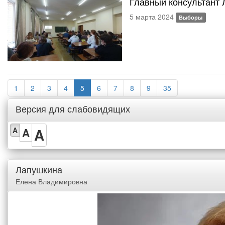
Главный консультант 
5 марта 2024
Выборы
1
2
3
4
5
6
7
8
9
35
Версия для слабовидящих
A
A
A
Лапушкина
Елена Владимировна