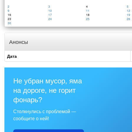
2
3
4
5
9
10
11
12
16
17
18
19
23
24
25
26
30
Анонсы
Дата
Не убран мусор, яма
на дороге, не горит
фонарь?
Столкнулись с проблемой —
сообщите о ней!