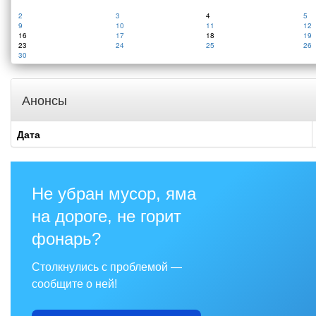
2
3
4
5
9
10
11
12
16
17
18
19
23
24
25
26
30
Анонсы
Дата
Не убран мусор, яма
на дороге, не горит
фонарь?
Столкнулись с проблемой —
сообщите о ней!