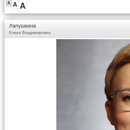
A
A
A
Лапушкина
Елена Владимировна