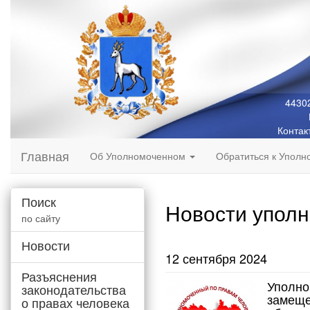
44302
Контак
Главная
Об Уполномоченном
Обратиться к Упол
Поиск
Новости упол
по сайту
Новости
12 сентября 2024
Разъяснения
Уполно
законодательства
замеще
о правах человека