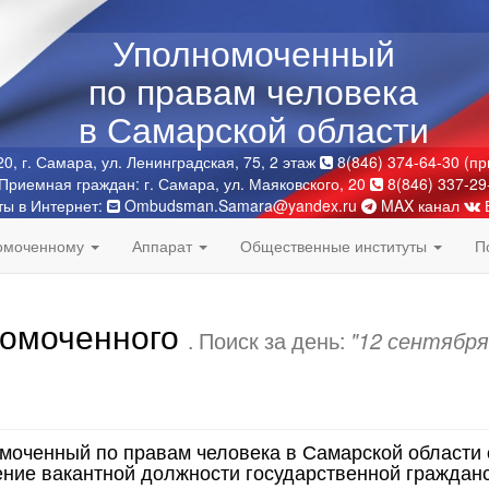
Уполномоченный
по правам человека
в Самарской области
0, г. Самара, ул. Ленинградская, 75, 2 этаж
8(846) 374-64-30 (п
Приемная граждан: г. Самара, ул. Маяковского, 20
8(846) 337-29
ты в Интернет:
Ombudsman.Samara@yandex.ru
MAX канал
номоченному
Аппарат
Общественные институты
П
номоченного
. Поиск за день:
"12 сентября
моченный по правам человека в Самарской области 
ние вакантной должности государственной граждан