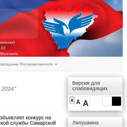
риемная)
-03
ВКонтакте
омощники Уполномоченного
Версия для
слабовидящих
 2024"
A
A
A
объявляет конкурс на
Лапушкина
ской службы Самарской