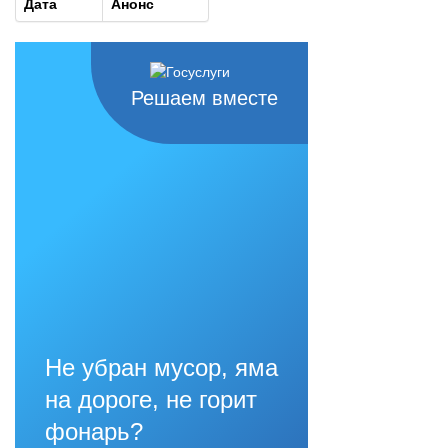
Дата
Анонс
Решаем вместе
Не убран мусор, яма
на дороге, не горит
фонарь?