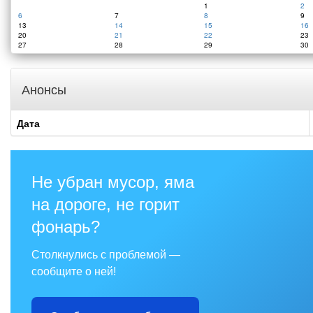
1
2
6
7
8
9
13
14
15
16
20
21
22
23
27
28
29
30
Анонсы
Дата
Не убран мусор, яма
на дороге, не горит
фонарь?
Столкнулись с проблемой —
сообщите о ней!