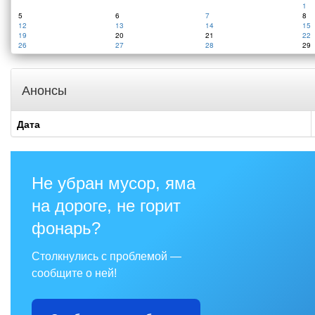
1
5
6
7
8
12
13
14
15
19
20
21
22
26
27
28
29
Анонсы
Дата
Не убран мусор, яма
на дороге, не горит
фонарь?
Столкнулись с проблемой —
сообщите о ней!