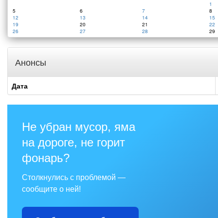
1
5
6
7
8
12
13
14
15
19
20
21
22
26
27
28
29
Анонсы
Дата
Не убран мусор, яма
на дороге, не горит
фонарь?
Столкнулись с проблемой —
сообщите о ней!