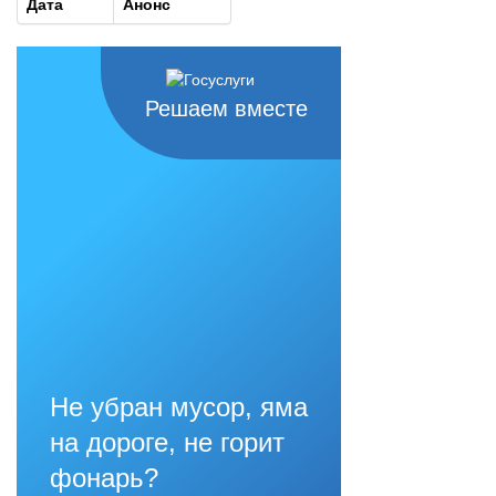
Дата
Анонс
Решаем вместе
Не убран мусор, яма
на дороге, не горит
фонарь?