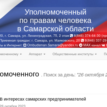
Уполномоченный
по правам человека
в Самарской области
0, г. Самара, ул. Ленинградская, 75, 2 этаж
8(846) 374-64-30 (п
Приемная граждан: г. Самара, ул. Маяковского, 20
8(846) 337-29
ты в Интернет:
Ombudsman.Samara@yandex.ru
MAX канал
номоченному
Аппарат
Общественные институты
П
номоченного
. Поиск за день:
"26 октября 
В интересах самарских предпринимателей
26 октября 2023