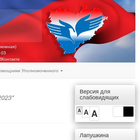
риемная)
-03
ВКонтакте
омощники Уполномоченного
Версия для
слабовидящих
2023"
A
A
A
Лапушкина