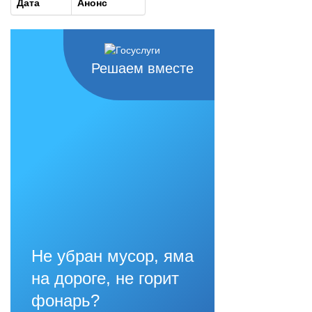
Дата
Анонс
Решаем вместе
Не убран мусор, яма
на дороге, не горит
фонарь?