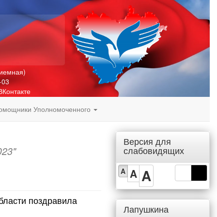
риемная)
-03
ВКонтакте
омощники Уполномоченного
Версия для
слабовидящих
023"
A
A
A
бласти поздравила
Лапушкина