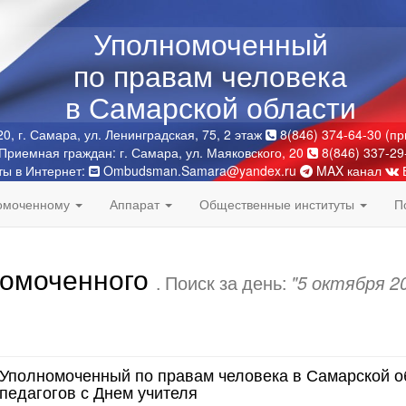
Уполномоченный
по правам человека
в Самарской области
0, г. Самара, ул. Ленинградская, 75, 2 этаж
8(846) 374-64-30 (п
Приемная граждан: г. Самара, ул. Маяковского, 20
8(846) 337-29
ты в Интернет:
Ombudsman.Samara@yandex.ru
MAX канал
номоченному
Аппарат
Общественные институты
П
номоченного
. Поиск за день:
"5 октября 2
Уполномоченный по правам человека в Самарской о
педагогов с Днем учителя