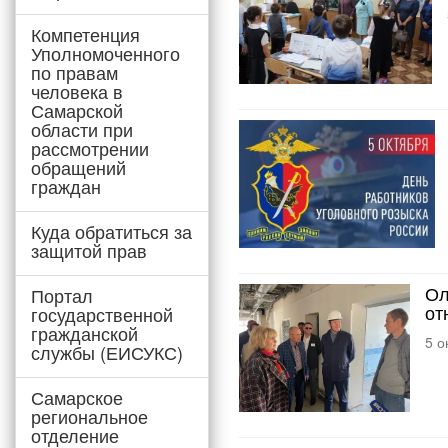
Компетенция
Уполномоченного
по правам
человека в
Самарской
области при
рассмотрении
обращений
граждан
Куда обратиться за
защитой прав
Ол
Портал
от
государственной
гражданской
5 о
службы (ЕИСУКС)
Самарское
региональное
отделение