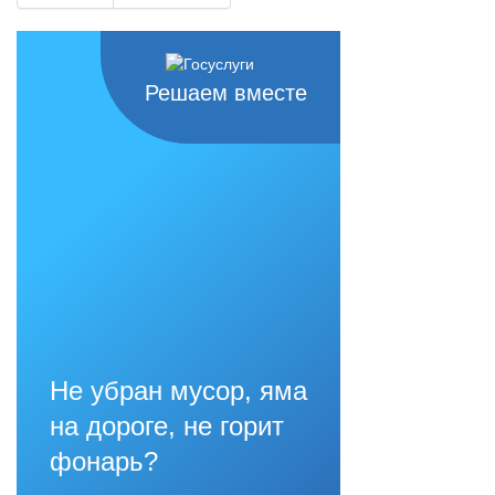
Решаем вместе
Не убран мусор, яма
на дороге, не горит
фонарь?