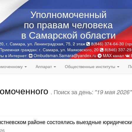
Уполномоченный
по правам человека
в Самарской области
0, г. Самара, ул. Ленинградская, 75, 2 этаж
8(846) 374-64-30 (п
Приемная граждан: г. Самара, ул. Маяковского, 20
8(846) 337-29
ты в Интернет:
Ombudsman.Samara@yandex.ru
MAX канал
номоченному
Аппарат
Общественные институты
П
номоченного
. Поиск за день:
"19 мая 2026"
истневском районе состоялись выездные юридически
026