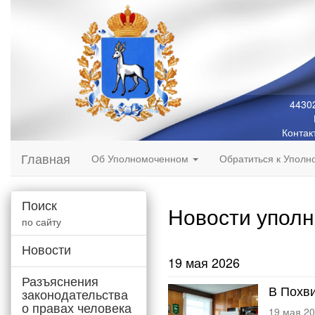
44302
Контак
Главная
Об Уполномоченном
Обратиться к Упол
Поиск
Новости упол
по сайту
Новости
19 мая 2026
Разъяснения
В Похв
законодательства
о правах человека
19 мая 2