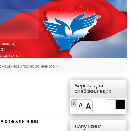
риемная)
-03
ВКонтакте
омощники Уполномоченного
Версия для
слабовидящих
A
A
A
е консультации
Лапушкина