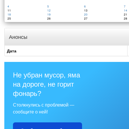
4
5
6
7
11
12
13
14
18
19
20
21
25
26
27
28
Анонсы
Дата
Не убран мусор, яма
на дороге, не горит
фонарь?
Столкнулись с проблемой —
сообщите о ней!