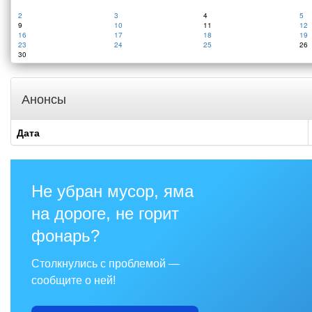
2
3
4
5
9
10
11
12
16
17
18
19
23
24
25
26
30
Анонсы
Дата
Не убран мусор, яма
на дороге, не горит
фонарь?
Столкнулись с проблемой —
сообщите о ней!