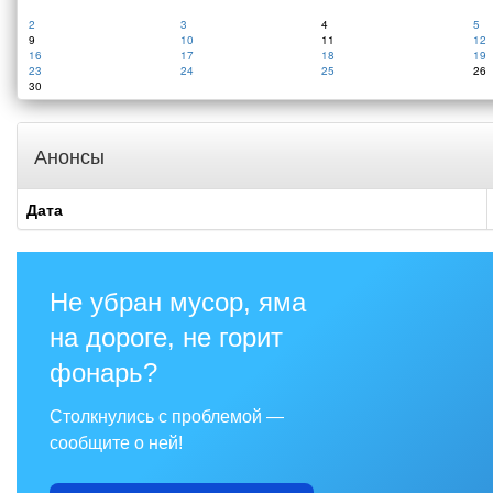
2
3
4
5
9
10
11
12
16
17
18
19
23
24
25
26
30
Анонсы
Дата
Не убран мусор, яма
на дороге, не горит
фонарь?
Столкнулись с проблемой —
сообщите о ней!