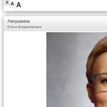
A
A
A
Лапушкина
Елена Владимировна