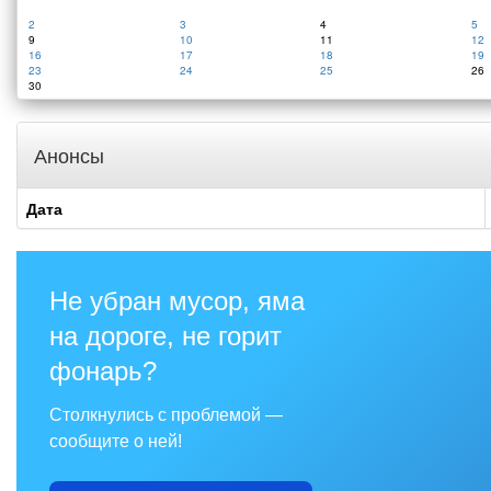
2
3
4
5
9
10
11
12
16
17
18
19
23
24
25
26
30
Анонсы
Дата
Не убран мусор, яма
на дороге, не горит
фонарь?
Столкнулись с проблемой —
сообщите о ней!