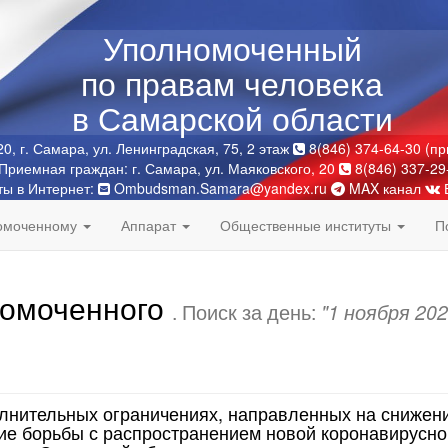
Уполномоченный
по правам человека
в Самарской области
0, г. Самара, ул. Ленинградская, 75, 2 этаж
8(846) 374-64-30 (п
Приемная граждан: г. Самара, ул. Маяковского, 20
8(846) 337-29
ты в Интернет:
Ombudsman.Samara@yandex.ru
MAX канал
номоченному
Аппарат
Общественные институты
П
номоченного
. Поиск за день:
"1 ноября 202
лнительных ограничениях, направленных на снижен
ие борьбы с распространением новой коронавирусно