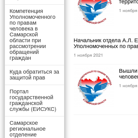
террит
Компетенция
1 ноября
Уполномоченного
по правам
человека в
Самарской
области при
Начальник отдела А.Л. 
рассмотрении
Уполномоченных по пра
обращений
1 ноября 2021
граждан
Вышли 
Куда обратиться за
челове
защитой прав
1 ноября
Портал
государственной
гражданской
службы (ЕИСУКС)
Самарское
региональное
отделение