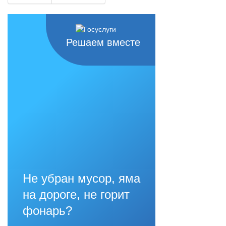
Решаем вместе
Не убран мусор, яма
на дороге, не горит
фонарь?