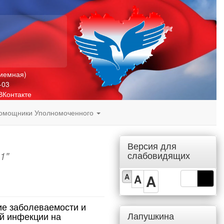
риемная)
-03
ВКонтакте
омощники Уполномоченного
Версия для
слабовидящих
1"
A
A
A
ие заболеваемости и
Лапушкина
й инфекции на